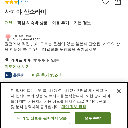
료칸
사기야 산소라이
개요
객실 & 숙박 상품
이용 후기
기본 정보
원천에서 직접 솟아 오르는 온천이 있는 일본식 단층집. 자오의 산
을 한눈에 볼 수 있는 대욕탕과 노천탕을 즐기십시오.
가미노야마, 야마가타, 일본
지도에서 보기
훌륭함
이용 후기
392
건
4.5
이 웹사이트는 쿠키를 사용하여 사용자 경험을 개선하고 당
숙소 편의 시설/서비스
사 웹사이트의 성능 및 트래픽을 분석합니다. 또한 당사 사이
주차장
스파 / 미용실
트에 대한 사용자의 사용 정보를 당사의 소셜 미디어, 광고
라운지
상점
및 분석 협력사와 공유합니다.
개인 정보 정책
내 개인 정보를 판매하지 않음
모두 수락
객실 보기
홈
일본
야마가타
가미노야마
사기야 산소라이