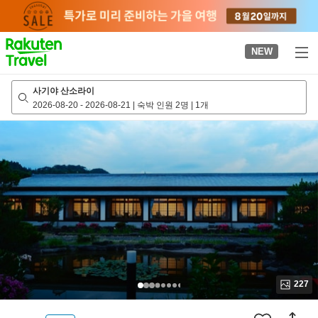
to
top
page
NEW
사기야 산소라이
2026-08-20
-
2026-08-21
|
숙박 인원 2명
|
1개
227