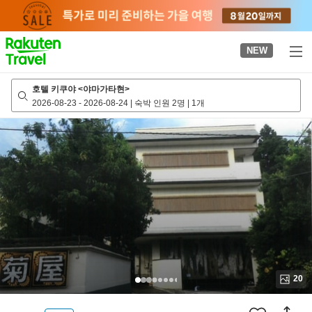
to
top
page
NEW
호텔 키쿠야 <야마가타현>
2026-08-23
-
2026-08-24
|
숙박 인원 2명
|
1개
20