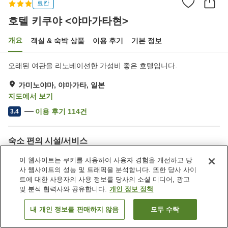
료칸
호텔 키쿠야 <야마가타현>
개요
객실 & 숙박 상품
이용 후기
기본 정보
오래된 여관을 리노베이션한 가성비 좋은 호텔입니다.
가미노야마, 야마가타, 일본
지도에서 보기
이용 후기
114
건
3.4
숙소 편의 시설/서비스
주차장
레스토랑
이 웹사이트는 쿠키를 사용하여 사용자 경험을 개선하고 당
자동판매기
다목적실
사 웹사이트의 성능 및 트래픽을 분석합니다. 또한 당사 사이
트에 대한 사용자의 사용 정보를 당사의 소셜 미디어, 광고
및 분석 협력사와 공유합니다.
개인 정보 정책
홈
일본
야마가타
가미노야마
호텔 키쿠야 <야마가타현>
내 개인 정보를 판매하지 않음
모두 수락
객실 보기