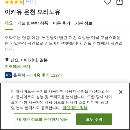
료칸
아카유 온천 모리노유
개요
객실 & 숙박 상품
이용 후기
기본 정보
호화로운 단층 여관. 노천탕이 딸린 기존 객실을 더욱 고급스러운
현대 일본식 공간으로 리노베이션했습니다. 건물 전체에서 금연입
니다.
난요, 야마가타, 일본
지도에서 보기
훌륭함
이용 후기
122
건
4.5
이 웹사이트는 쿠키를 사용하여 사용자 경험을 개선하고 당
숙소 편의 시설/서비스
사 웹사이트의 성능 및 트래픽을 분석합니다. 또한 당사 사이
주차장
스파 / 미용실
트에 대한 사용자의 사용 정보를 당사의 소셜 미디어, 광고
프라이빗 다이닝
자동판매기
및 분석 협력사와 공유합니다.
개인 정보 정책
내 개인 정보를 판매하지 않음
모두 수락
객실 보기
홈
일본
야마가타
난요
아카유 온천 모리노유