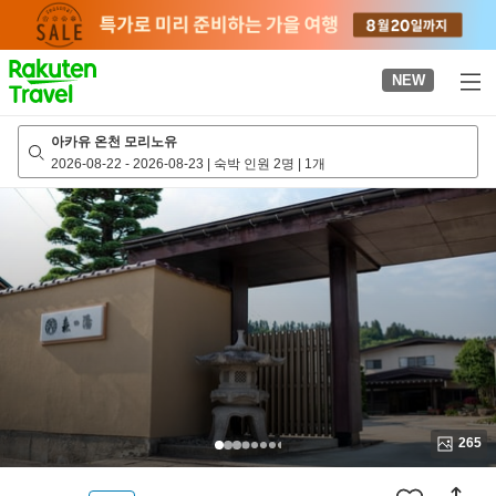
to
top
page
NEW
아카유 온천 모리노유
2026-08-22
-
2026-08-23
|
숙박 인원 2명
|
1개
265