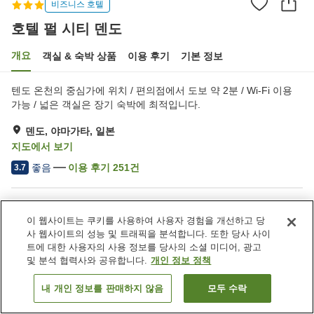
비즈니스 호텔
호텔 펄 시티 덴도
개요
객실 & 숙박 상품
이용 후기
기본 정보
텐도 온천의 중심가에 위치 / 편의점에서 도보 약 2분 / Wi-Fi 이용
가능 / 넓은 객실은 장기 숙박에 최적입니다.
덴도, 야마가타, 일본
지도에서 보기
좋음
이용 후기
251
건
3.7
숙소 편의 시설/서비스
이 웹사이트는 쿠키를 사용하여 사용자 경험을 개선하고 당
주차장
스파 / 미용실
사 웹사이트의 성능 및 트래픽을 분석합니다. 또한 당사 사이
자동판매기
회의실
트에 대한 사용자의 사용 정보를 당사의 소셜 미디어, 광고
및 분석 협력사와 공유합니다.
개인 정보 정책
홈
일본
야마가타
덴도
호텔 펄 시티 덴도
내 개인 정보를 판매하지 않음
모두 수락
객실 보기