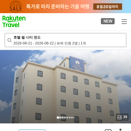
to
top
page
NEW
호텔 펄 시티 덴도
2026-08-21
-
2026-08-22
|
숙박 인원 2명
|
1개
39