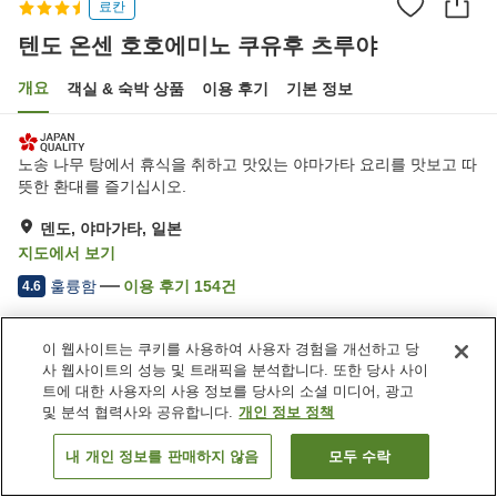
료칸
텐도 온센 호호에미노 쿠유후 츠루야
개요
객실 & 숙박 상품
이용 후기
기본 정보
노송 나무 탕에서 휴식을 취하고 맛있는 야마가타 요리를 맛보고 따
뜻한 환대를 즐기십시오.
덴도, 야마가타, 일본
지도에서 보기
훌륭함
이용 후기
154
건
4.6
숙소 편의 시설/서비스
이 웹사이트는 쿠키를 사용하여 사용자 경험을 개선하고 당
사 웹사이트의 성능 및 트래픽을 분석합니다. 또한 당사 사이
주차장
스파 / 미용실
트에 대한 사용자의 사용 정보를 당사의 소셜 미디어, 광고
라운지
상점
및 분석 협력사와 공유합니다.
개인 정보 정책
내 개인 정보를 판매하지 않음
모두 수락
객실 보기
홈
일본
야마가타
덴도
텐도 온센 호호에미노 쿠유후 츠루야