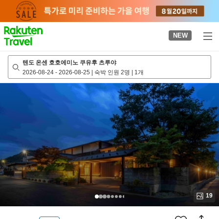
to
top
page
NEW
텐도 온센 호호에미노 쿠유후 츠루야
2026-08-24
-
2026-08-25
|
숙박 인원 2명
|
1개
19