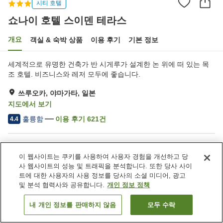
시티 호텔
쇼나이 호텔 스이덴 테라스
개요
객실 & 숙박 상품
이용 후기
기본 정보
세계적으로 유명한 건축가 반 시게루가 설계한 논 위에 떠 있는 목
조 호텔. 비즈니스와 레저 모두에 좋습니다.
쓰루오카, 야마가타, 일본
지도에서 보기
훌륭함
이용 후기
621
건
4.4
숙소 편의 시설/서비스
이 웹사이트는 쿠키를 사용하여 사용자 경험을 개선하고 당
주차장
사우나
사 웹사이트의 성능 및 트래픽을 분석합니다. 또한 당사 사이
피트니스 클럽 / 헬스장
레스토랑
트에 대한 사용자의 사용 정보를 당사의 소셜 미디어, 광고
및 분석 협력사와 공유합니다.
개인 정보 정책
홈
일본
야마가타
쓰루오카
쇼나이 호텔 스이덴 테라스
내 개인 정보를 판매하지 않음
모두 수락
객실 보기