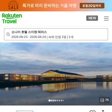
to
top
page
NEW
쇼나이 호텔 스이덴 테라스
2026-08-23
-
2026-08-24
|
숙박 인원 2명
|
1개
75