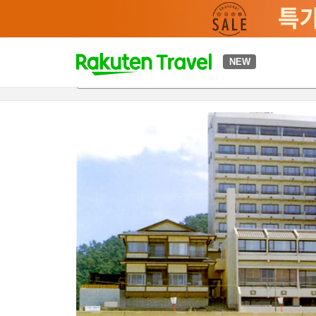
t
NEW
개요
객실 & 숙박 상품
이용 후기
편의 시설/서비스
o
p
P
a
g
e
_
s
e
a
r
c
h