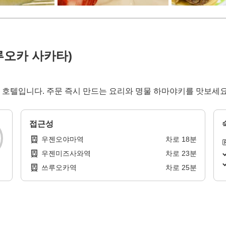
루오카 사카타)
호텔입니다. 주문 즉시 만드는 요리와 명물 하마야키를 맛보세요
접근성
우젠오야마역
차로
18
분
우젠미즈사와역
차로
23
분
쓰루오카역
차로
25
분