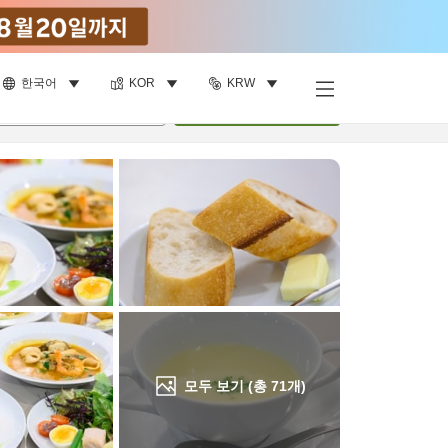
한국어
KOR
KRW
객실 보기
명
•
객실
1
개
검색
모두 보기 (총
71
개)