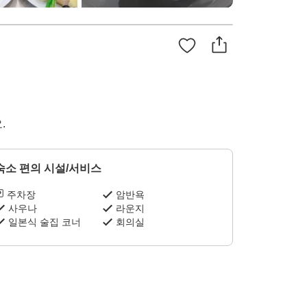
.
숙소 편의 시설/서비스
주차장
암반욕
사우나
라운지
일본식 술집 코너
회의실