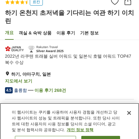
료칸
하기 온천지 초저녁을 기다리는 여관 하기 이치
린
개요
객실 & 숙박 상품
이용 후기
기본 정보
2022년 라쿠텐 트래블 실버 어워드 및 일본식 호텔 어워드 TOP47
복수 수상
하기, 야마구치, 일본
지도에서 보기
훌륭함
이용 후기
268
건
4.5
숙소 편의 시설/서비스
이 웹사이트는 쿠키를 사용하여 사용자 경험을 개선하고 당
주차장
암반욕
사 웹사이트의 성능 및 트래픽을 분석합니다. 또한 당사 사이
사우나
스파 / 미용실
트에 대한 사용자의 사용 정보를 당사의 소셜 미디어, 광고
및 분석 협력사와 공유합니다.
개인 정보 정책