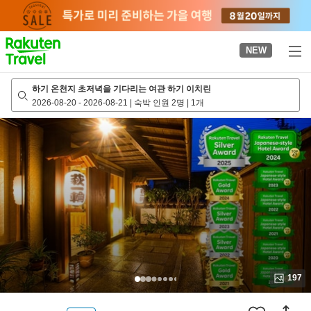
to
top
page
NEW
하기 온천지 초저녁을 기다리는 여관 하기 이치린
2026-08-20
-
2026-08-21
|
숙박 인원 2명
|
1개
197