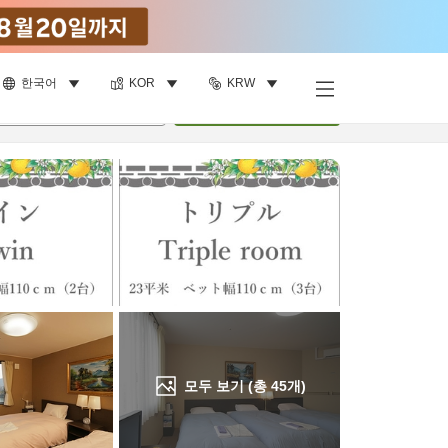
한국어
KOR
KRW
객실 보기
명
•
객실
1
개
검색
모두 보기 (총
45
개)