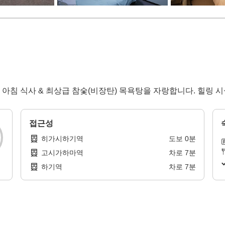
료 아침 식사 & 최상급 참숯(비장탄) 목욕탕을 자랑합니다. 힐링 
접근성
히가시하기역
도보
0
분
고시가하마역
차로
7
분
하기역
차로
7
분