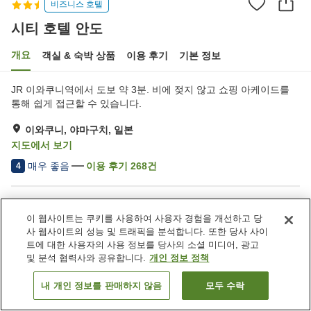
비즈니스 호텔
시티 호텔 안도
개요
객실 & 숙박 상품
이용 후기
기본 정보
JR 이와쿠니역에서 도보 약 3분. 비에 젖지 않고 쇼핑 아케이드를
통해 쉽게 접근할 수 있습니다.
이와쿠니, 야마구치, 일본
지도에서 보기
매우 좋음
이용 후기
268
건
4
숙소 편의 시설/서비스
이 웹사이트는 쿠키를 사용하여 사용자 경험을 개선하고 당
주차장
스파 / 미용실
사 웹사이트의 성능 및 트래픽을 분석합니다. 또한 당사 사이
레스토랑
자동판매기
트에 대한 사용자의 사용 정보를 당사의 소셜 미디어, 광고
및 분석 협력사와 공유합니다.
개인 정보 정책
홈
일본
야마구치
이와쿠니
시티 호텔 안도
내 개인 정보를 판매하지 않음
모두 수락
객실 보기