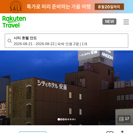
to
top
page
NEW
시티 호텔 안도
2026-08-21
-
2026-08-22
|
숙박 인원 2명
|
1개
17