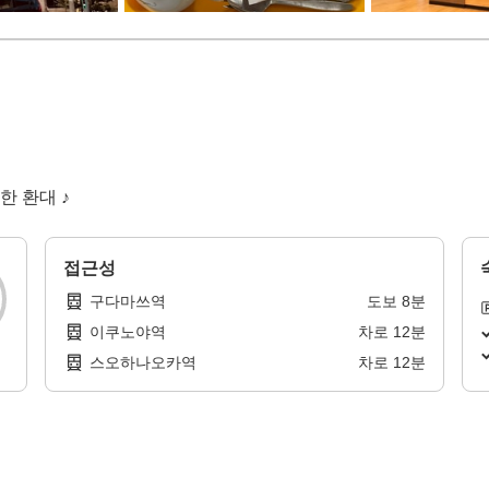
한 환대 ♪
접근성
구다마쓰역
도보
8
분
이쿠노야역
차로
12
분
스오하나오카역
차로
12
분