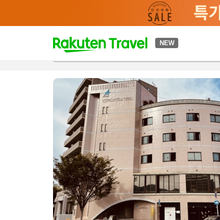
t
NEW
개요
객실 & 숙박 상품
이용 후기
편의 시설/서비스
o
p
P
a
g
e
_
s
e
a
r
c
h