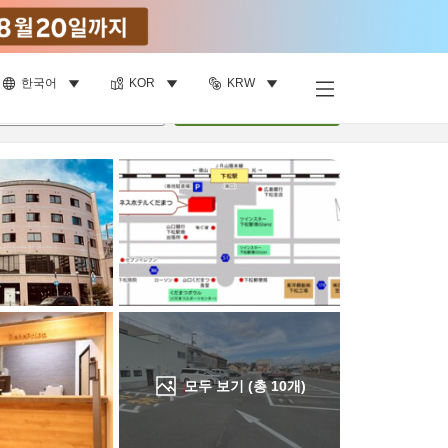
한국어
KOR
KRW
객실 보기
명
•
객실
1
개
검색
모두 보기 (총
10
개)