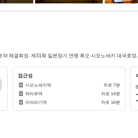
약 체결회장. 제31회 일본장기 연맹 류오 시모노세키 대국호장.
접근성
시모노세키역
차로
7
분
하타부역
차로
14
분
아야라기역
차로
16
분