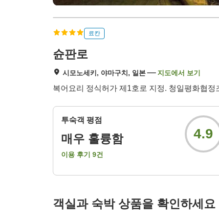
료칸
슌판로
시모노세키, 야마구치, 일본
지도에서 보기
복어요리 정식허가 제1호로 지정. 청일평화협정조
투숙객 평점
4.9
매우 훌륭함
이용 후기
9
건
객실과 숙박 상품을 확인하세요