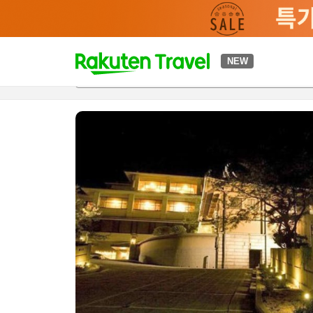
t
NEW
개요
객실 & 숙박 상품
이용 후기
하이라이트
편의 시설/
o
p
P
a
g
e
_
s
e
a
r
c
h