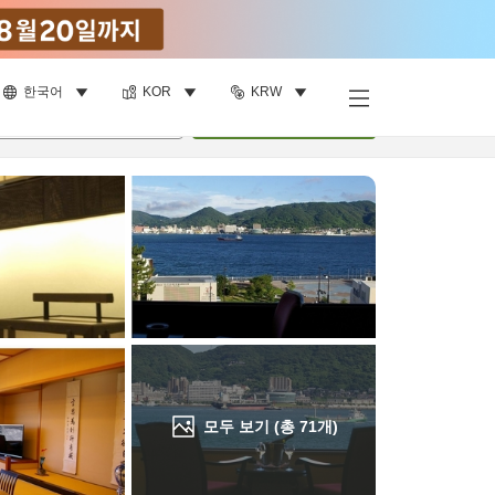
한국어
KOR
KRW
객실 보기
명
•
객실
1
개
검색
모두 보기 (총
71
개)