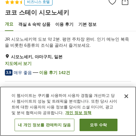
비즈니스 호텔
코코 스테이 시모노세키
개요
객실 & 숙박 상품
이용 후기
기본 정보
JR 시모노세키역 도보 약 2분. 평면 주차장 완비. 인기 메뉴인 복죽
을 비롯한 6종류의 조식을 골라서 즐겨보세요.
시모노세키, 야마구치, 일본
지도에서 보기
매우 좋음
이용 후기
142
건
3.9
숙소 편의 시설/서비스
이 웹사이트는 쿠키를 사용하여 사용자 경험을 개선하고 당
주차장
스파 / 미용실
사 웹사이트의 성능 및 트래픽을 분석합니다. 또한 당사 사이
레스토랑
일본식 술집 코너
트에 대한 사용자의 사용 정보를 당사의 소셜 미디어, 광고
및 분석 협력사와 공유합니다.
개인 정보 정책
홈
일본
야마구치
시모노세키
코코 스테이 시모노세키
내 개인 정보를 판매하지 않음
모두 수락
객실 보기