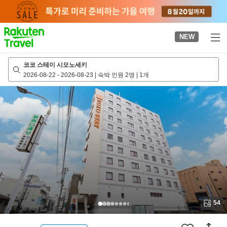
to
top
page
NEW
코코 스테이 시모노세키
2026-08-22
-
2026-08-23
|
숙박 인원 2명
|
1개
54