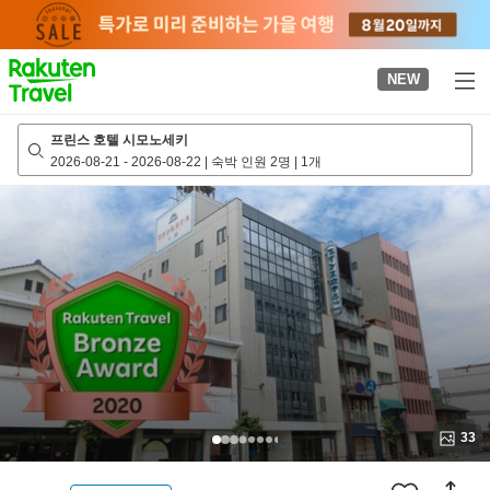
to
top
page
NEW
프린스 호텔 시모노세키
2026-08-21
-
2026-08-22
|
숙박 인원 2명
|
1개
33