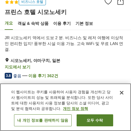
비즈니스 호텔
프린스 호텔 시모노세키
개요
객실 & 숙박 상품
이용 후기
기본 정보
JR 시모노세키 역에서 도보 2 분. 비즈니스 및 레저 여행에 이상적
인 편리한 입지! 풍부한 시설 이용 가능. 고속 WiFi 및 무료 LAN 연
결.
시모노세키, 야마구치, 일본
지도에서 보기
좋음
이용 후기
362
건
3.8
이 웹사이트는 쿠키를 사용하여 사용자 경험을 개선하고 당
숙소 편의 시설/서비스
사 웹사이트의 성능 및 트래픽을 분석합니다. 또한 당사 사이
주차장
스파 / 미용실
트에 대한 사용자의 사용 정보를 당사의 소셜 미디어, 광고
자동판매기
세탁 (유료)
및 분석 협력사와 공유합니다.
개인 정보 정책
내 개인 정보를 판매하지 않음
모두 수락
객실 보기
홈
일본
야마구치
시모노세키
프린스 호텔 시모노세키