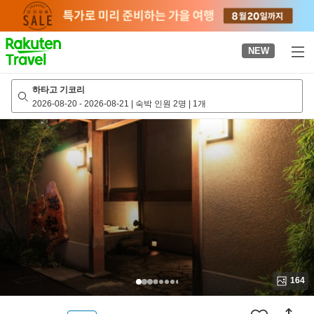
to
top
page
NEW
하타고 기코리
2026-08-20
-
2026-08-21
|
숙박 인원 2명
|
1개
164