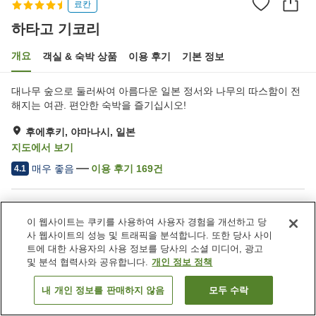
료칸
하타고 기코리
개요
객실 & 숙박 상품
이용 후기
기본 정보
대나무 숲으로 둘러싸여 아름다운 일본 정서와 나무의 따스함이 전
해지는 여관. 편안한 숙박을 즐기십시오!
후에후키, 야마나시, 일본
지도에서 보기
매우 좋음
이용 후기
169
건
4.1
숙소 편의 시설/서비스
이 웹사이트는 쿠키를 사용하여 사용자 경험을 개선하고 당
주차장
사우나
사 웹사이트의 성능 및 트래픽을 분석합니다. 또한 당사 사이
스파 / 미용실
프라이빗 다이닝
트에 대한 사용자의 사용 정보를 당사의 소셜 미디어, 광고
및 분석 협력사와 공유합니다.
개인 정보 정책
홈
일본
야마나시
후에후키
하타고 기코리
내 개인 정보를 판매하지 않음
모두 수락
객실 보기