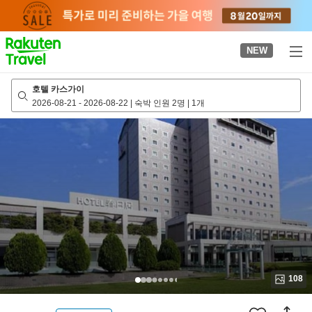
to
top
page
NEW
호텔 카스가이
2026-08-21
-
2026-08-22
|
숙박 인원 2명
|
1개
108