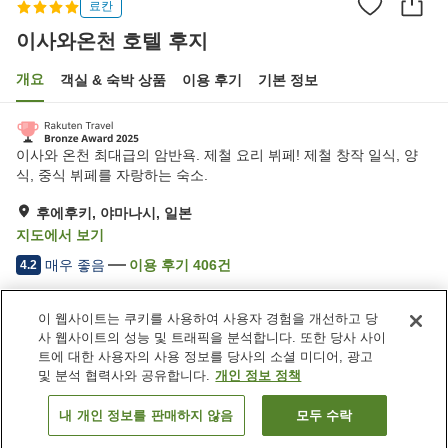
료칸
이사와온천 호텔 후지
개요
객실 & 숙박 상품
이용 후기
기본 정보
이사와 온천 최대급의 암반욕. 제철 요리 뷔페! 제철 창작 일식, 양
식, 중식 뷔페를 자랑하는 숙소.
후에후키, 야마나시, 일본
지도에서 보기
매우 좋음
이용 후기
406
건
4.2
이 웹사이트는 쿠키를 사용하여 사용자 경험을 개선하고 당
숙소 편의 시설/서비스
사 웹사이트의 성능 및 트래픽을 분석합니다. 또한 당사 사이
주차장
제트 욕조
트에 대한 사용자의 사용 정보를 당사의 소셜 미디어, 광고
사우나
스파 / 미용실
및 분석 협력사와 공유합니다.
개인 정보 정책
내 개인 정보를 판매하지 않음
모두 수락
객실 보기
홈
일본
야마나시
후에후키
이사와온천 호텔 후지