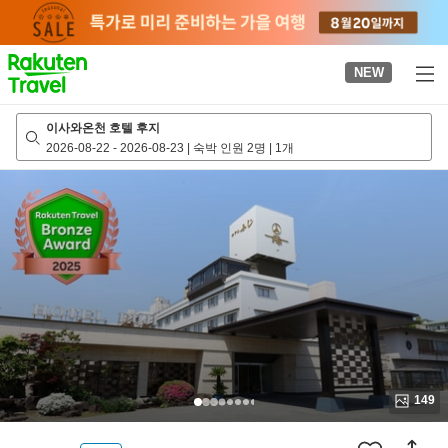
to
top
page
NEW
이사와온천 호텔 후지
2026-08-22
-
2026-08-23
|
숙박 인원 2명
|
1개
149