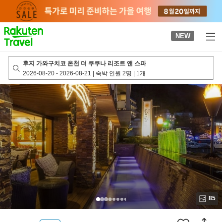
to
top
page
NEW
후지 가와구치코 온천 더 쿠쿠나 리조트 앤 스파
2026-08-20
-
2026-08-21
|
숙박 인원 2명
|
1개
85