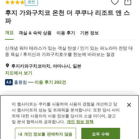
료칸
후지 가와구치코 온천 더 쿠쿠나 리조트 앤 스
파
개요
객실 & 숙박 상품
이용 후기
기본 정보
신개념 워터 테라스가 있는 객실 탄생 / 인기 있는 파노라마 전망 대
중 욕실 / 후지산과 가와구치호수를 한눈에 바라보는 절경
후지카와구치코마치, 야마나시, 일본
지도에서 보기
훌륭함
이용 후기
282
건
4.6
숙소 편의 시설/서비스
이 웹사이트는 쿠키를 사용하여 사용자 경험을 개선하고 당
주차장
사우나
사 웹사이트의 성능 및 트래픽을 분석합니다. 또한 당사 사이
스파 / 미용실
레스토랑
트에 대한 사용자의 사용 정보를 당사의 소셜 미디어, 광고
및 분석 협력사와 공유합니다.
개인 정보 정책
홈
일본
야마나시
후지카와구치코마치
내 개인 정보를 판매하지 않음
모두 수락
객실 보기
후지 가와구치코 온천 더 쿠쿠나 리조트 앤 스파