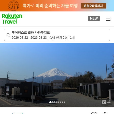
to
top
page
NEW
투어리스트 빌라 카와구치코
2026-08-22
-
2026-08-23
|
숙박 인원 2명
|
1개
11