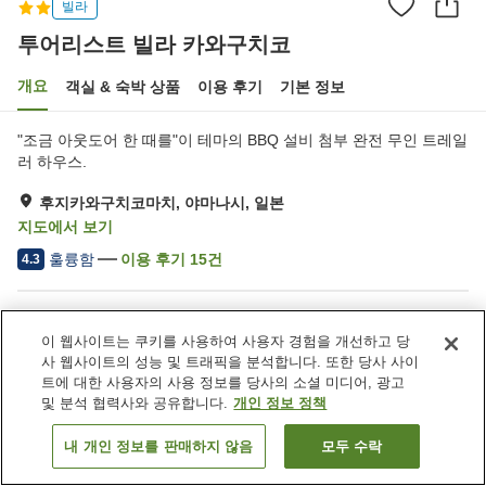
빌라
투어리스트 빌라 카와구치코
개요
객실 & 숙박 상품
이용 후기
기본 정보
"조금 아웃도어 한 때를"이 테마의 BBQ 설비 첨부 완전 무인 트레일
러 하우스.
후지카와구치코마치, 야마나시, 일본
지도에서 보기
훌륭함
이용 후기
15
건
4.3
숙소 편의 시설/서비스
이 웹사이트는 쿠키를 사용하여 사용자 경험을 개선하고 당
주차장
자동판매기
사 웹사이트의 성능 및 트래픽을 분석합니다. 또한 당사 사이
공용 부엌
바비큐 시설
트에 대한 사용자의 사용 정보를 당사의 소셜 미디어, 광고
및 분석 협력사와 공유합니다.
개인 정보 정책
홈
일본
야마나시
후지카와구치코마치
내 개인 정보를 판매하지 않음
모두 수락
객실 보기
투어리스트 빌라 카와구치코