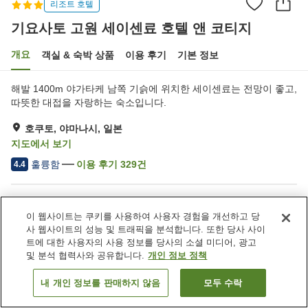
리조트 호텔
기요사토 고원 세이센료 호텔 앤 코티지
개요
객실 & 숙박 상품
이용 후기
기본 정보
해발 1400m 야가타케 남쪽 기슭에 위치한 세이센료는 전망이 좋고,
따뜻한 대접을 자랑하는 숙소입니다.
호쿠토, 야마나시, 일본
지도에서 보기
훌륭함
이용 후기
329
건
4.4
숙소 편의 시설/서비스
이 웹사이트는 쿠키를 사용하여 사용자 경험을 개선하고 당
주차장
레스토랑
사 웹사이트의 성능 및 트래픽을 분석합니다. 또한 당사 사이
라운지
자동판매기
트에 대한 사용자의 사용 정보를 당사의 소셜 미디어, 광고
및 분석 협력사와 공유합니다.
개인 정보 정책
홈
일본
야마나시
호쿠토
내 개인 정보를 판매하지 않음
모두 수락
객실 보기
기요사토 고원 세이센료 호텔 앤 코티지