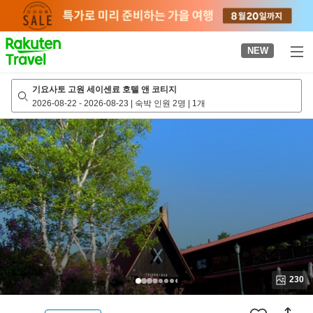
to
top
page
NEW
기요사토 고원 세이센료 호텔 앤 코티지
2026-08-22
-
2026-08-23
|
숙박 인원 2명
|
1개
230