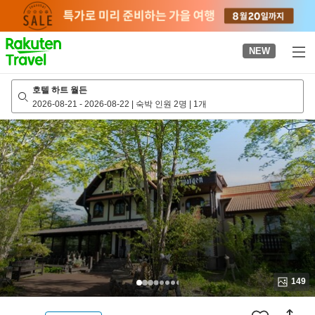
to
top
page
NEW
호텔 하트 월든
2026-08-21
-
2026-08-22
|
숙박 인원 2명
|
1개
149