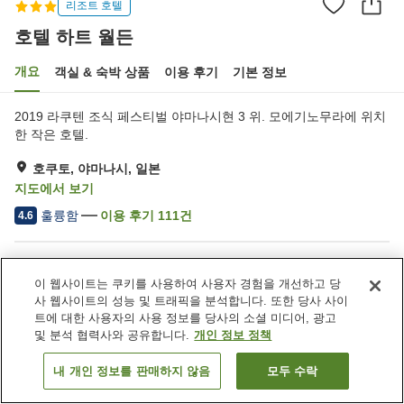
리조트 호텔
호텔 하트 월든
개요
객실 & 숙박 상품
이용 후기
기본 정보
2019 라쿠텐 조식 페스티벌 야마나시현 3 위. 모에기노무라에 위치
한 작은 호텔.
호쿠토, 야마나시, 일본
지도에서 보기
훌륭함
이용 후기
111
건
4.6
숙소 편의 시설/서비스
이 웹사이트는 쿠키를 사용하여 사용자 경험을 개선하고 당
주차장
스파 / 미용실
사 웹사이트의 성능 및 트래픽을 분석합니다. 또한 당사 사이
레스토랑
라운지
트에 대한 사용자의 사용 정보를 당사의 소셜 미디어, 광고
및 분석 협력사와 공유합니다.
개인 정보 정책
홈
일본
야마나시
호쿠토
호텔 하트 월든
내 개인 정보를 판매하지 않음
모두 수락
객실 보기