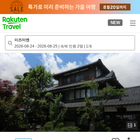
to
top
page
NEW
이즈미엔
2026-08-24
-
2026-08-25
|
숙박 인원 2명
|
1개
1