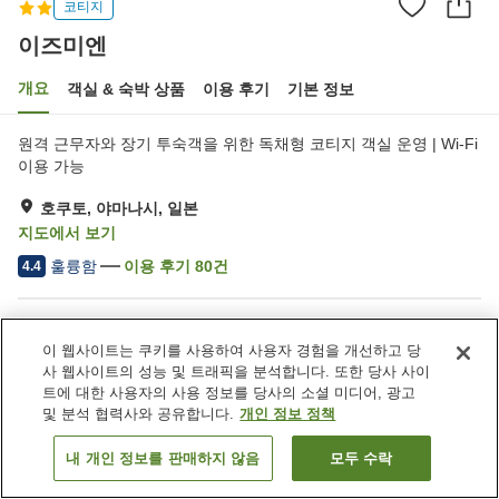
코티지
이즈미엔
개요
객실 & 숙박 상품
이용 후기
기본 정보
원격 근무자와 장기 투숙객을 위한 독채형 코티지 객실 운영 | Wi-Fi
이용 가능
호쿠토, 야마나시, 일본
지도에서 보기
훌륭함
이용 후기
80
건
4.4
숙소 편의 시설/서비스
이 웹사이트는 쿠키를 사용하여 사용자 경험을 개선하고 당
주차장
택배
사 웹사이트의 성능 및 트래픽을 분석합니다. 또한 당사 사이
트에 대한 사용자의 사용 정보를 당사의 소셜 미디어, 광고
및 분석 협력사와 공유합니다.
개인 정보 정책
홈
일본
야마나시
호쿠토
이즈미엔
내 개인 정보를 판매하지 않음
모두 수락
객실 보기