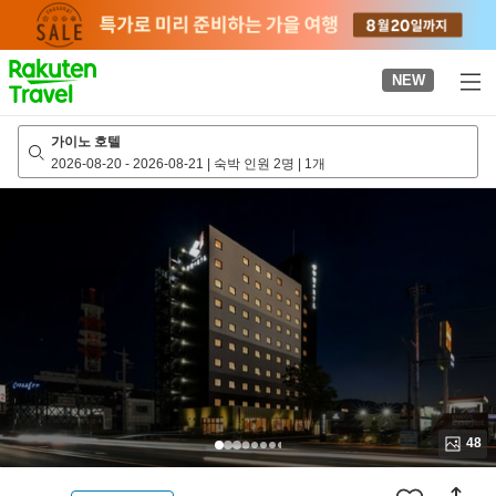
to
top
page
NEW
가이노 호텔
2026-08-20
-
2026-08-21
|
숙박 인원 2명
|
1개
48