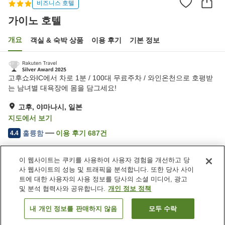
비즈니스 호텔
가이노 호텔
개요
객실 & 숙박 상품
이용 후기
기본 정보
고후쇼와IC에서 차로 1분 / 100대 무료주차 / 와인온천으로 호평받
는 남녀별 대욕장에 몸을 담그세요!
고후, 야마나시, 일본
지도에서 보기
훌륭함
이용 후기
687
건
4.4
이 웹사이트는 쿠키를 사용하여 사용자 경험을 개선하고 당
숙소 편의 시설/서비스
사 웹사이트의 성능 및 트래픽을 분석합니다. 또한 당사 사이
주차장
사우나
트에 대한 사용자의 사용 정보를 당사의 소셜 미디어, 광고
스파 / 미용실
일본식 술집 코너
및 분석 협력사와 공유합니다.
개인 정보 정책
내 개인 정보를 판매하지 않음
모두 수락
객실 보기
홈
일본
야마나시
고후
가이노 호텔