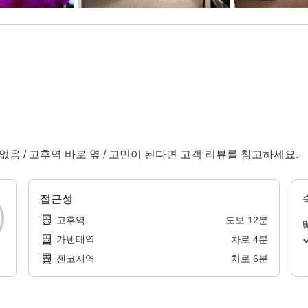
공 없음 / 고후역 바로 옆 / 고민이 된다면 고객 리뷰를 참고하세요.
접근성
고후역
도보
12
분
가넨테역
차로
4
분
젠코지역
차로
6
분