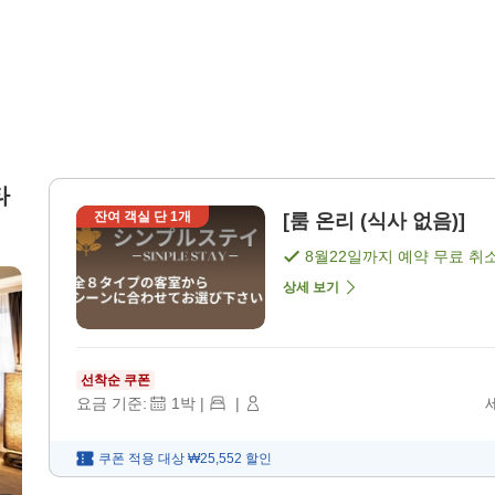
타
잔여 객실 단
1
개
[룸 온리 (식사 없음)]
8월22일
까지 예약 무료 취
상세 보기
선착순 쿠폰
요금 기준:
1
박
|
|
쿠폰 적용 대상
₩25,552
할인