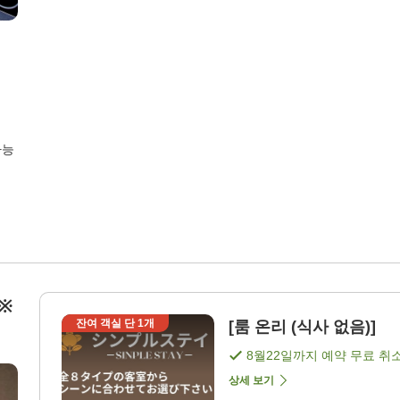
가능
※
잔여 객실 단
1
개
[룸 온리 (식사 없음)]
8월22일
까지 예약 무료 취
상세 보기