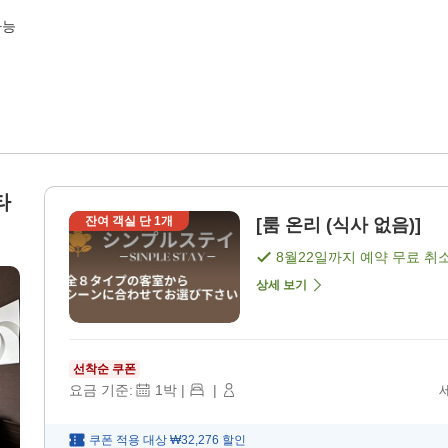
가능
타
잔여 객실 단
1
개
[룸 온리 (식사 없음)]
8월22일
까지 예약 무료 취
상세 보기
선착순 쿠폰
요금 기준:
1
박
|
|
쿠폰 적용 대상
₩32,276
할인