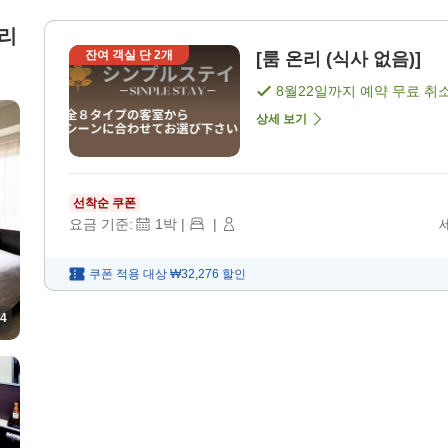
분리
잔여 객실 단
2
개
[룸 온리 (식사 없음)]
8월22일
까지 예약 무료 취
상세 보기
선착순 쿠폰
요금 기준:
1
박
|
|
쿠폰 적용 대상
₩32,276
할인
4