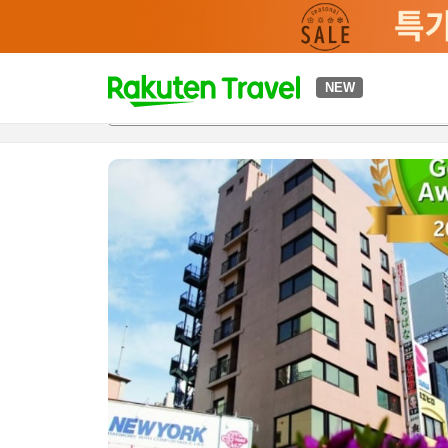
t
NEW
개요
객실 & 숙박 상품
이용 후기
편의 시설/서비스
o
p
P
a
g
e
_
s
e
a
r
c
h