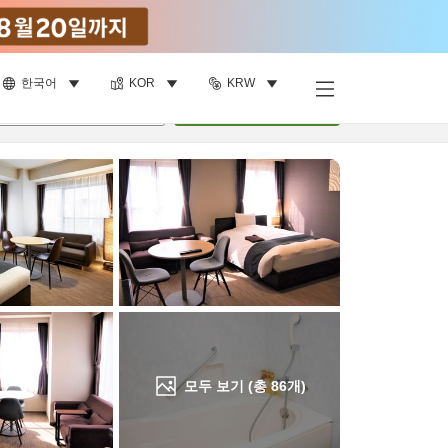
한국어
KOR
KRW
객실 보기
명
•
객실
1
개
검색
모두 보기 (총
86
개)