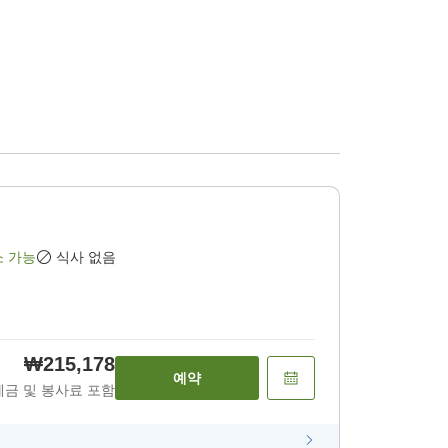
소 가능
식사 없음
₩215,178
예약
세금 및 봉사료 포함