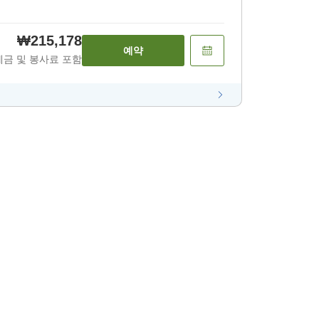
₩215,178
예약
세금 및 봉사료 포함