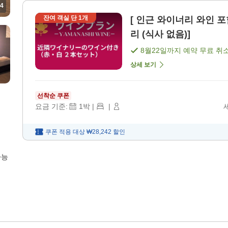
4
잔여 객실 단
1
개
[ 인근 와이너리 와인 포함
리 (식사 없음)]
8월22일
까지 예약 무료 취
상세 보기
선착순 쿠폰
요금 기준:
1
박
|
|
쿠폰 적용 대상
₩28,242
할인
가능