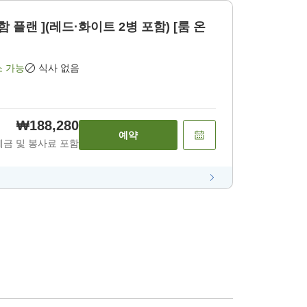
 플랜 ](레드·화이트 2병 포함) [룸 온
소 가능
식사 없음
₩188,280
예약
세금 및 봉사료 포함