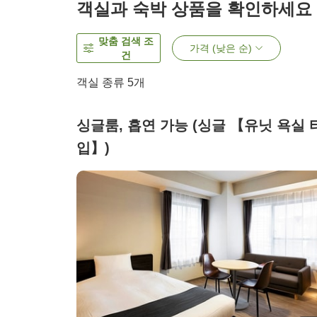
객실과 숙박 상품을 확인하세요
맞춤 검색 조
가격 (낮은 순)
건
객실 종류
5
개
싱글룸, 흡연 가능 (싱글 【유닛 욕실 
입】)