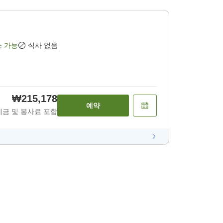
소 가능
식사 없음
₩215,178
예약
세금 및 봉사료 포함