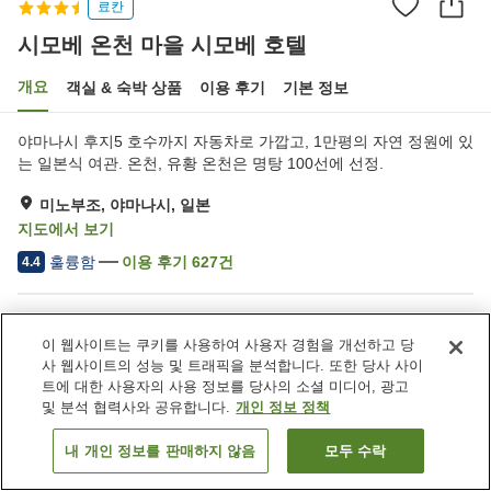
료칸
시모베 온천 마을 시모베 호텔
개요
객실 & 숙박 상품
이용 후기
기본 정보
야마나시 후지5 호수까지 자동차로 가깝고, 1만평의 자연 정원에 있
는 일본식 여관. 온천, 유황 온천은 명탕 100선에 선정.
미노부조, 야마나시, 일본
지도에서 보기
훌륭함
이용 후기
627
건
4.4
숙소 편의 시설/서비스
이 웹사이트는 쿠키를 사용하여 사용자 경험을 개선하고 당
주차장
역에서 도보 5분
사 웹사이트의 성능 및 트래픽을 분석합니다. 또한 당사 사이
사우나
스파 / 미용실
트에 대한 사용자의 사용 정보를 당사의 소셜 미디어, 광고
및 분석 협력사와 공유합니다.
개인 정보 정책
홈
일본
야마나시
미노부조
시모베 온천 마을 시모베 호텔
내 개인 정보를 판매하지 않음
모두 수락
객실 보기