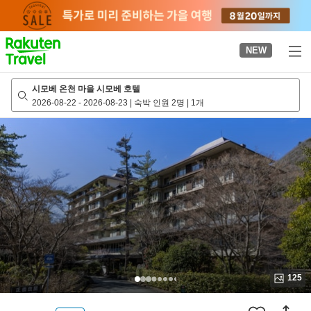
to
top
page
NEW
시모베 온천 마을 시모베 호텔
2026-08-22
-
2026-08-23
|
숙박 인원 2명
|
1개
125