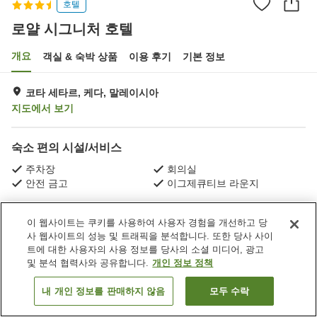
호텔
로얄 시그니처 호텔
개요
객실 & 숙박 상품
이용 후기
기본 정보
코타 세타르, 케다, 말레이시아
지도에서 보기
숙소 편의 시설/서비스
주차장
회의실
안전 금고
이그제큐티브 라운지
홈
말레이시아
케다
코타 세타르
로얄 시그니처 호텔
이 웹사이트는 쿠키를 사용하여 사용자 경험을 개선하고 당
사 웹사이트의 성능 및 트래픽을 분석합니다. 또한 당사 사이
트에 대한 사용자의 사용 정보를 당사의 소셜 미디어, 광고
및 분석 협력사와 공유합니다.
개인 정보 정책
내 개인 정보를 판매하지 않음
모두 수락
객실 보기