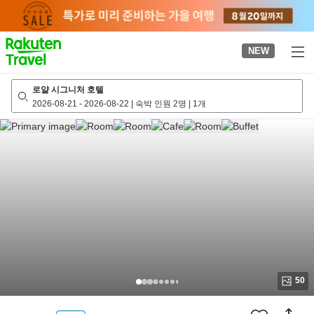
to
top
page
NEW
로얄 시그니처 호텔
2026-08-21
-
2026-08-22
|
숙박 인원 2명
|
1개
50