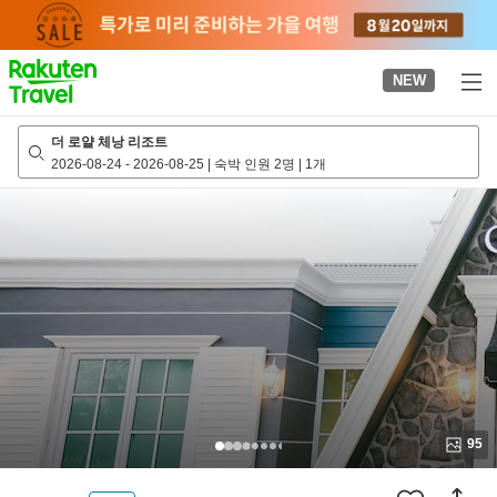
to
top
page
NEW
더 로얄 체낭 리조트
2026-08-24
-
2026-08-25
|
숙박 인원 2명
|
1개
95