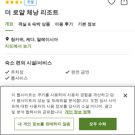
호텔
더 로얄 체낭 리조트
개요
객실 & 숙박 상품
이용 후기
기본 정보
랑카위, 케다, 말레이시아
지도에서 보기
숙소 편의 시설/서비스
주차장
완전 금연
룸서비스
홈
말레이시아
케다
랑카위
더 로얄 체낭 리조트
이 웹사이트는 쿠키를 사용하여 사용자 경험을 개선하고 당
사 웹사이트의 성능 및 트래픽을 분석합니다. 또한 당사 사이
트에 대한 사용자의 사용 정보를 당사의 소셜 미디어, 광고
및 분석 협력사와 공유합니다.
개인 정보 정책
내 개인 정보를 판매하지 않음
모두 수락
객실 보기