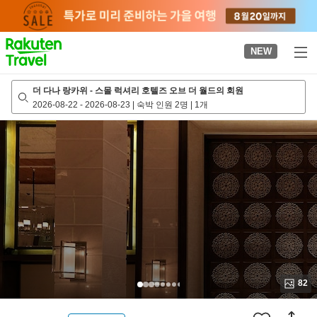
to
top
page
NEW
더 다나 랑카위 - 스몰 럭셔리 호텔즈 오브 더 월드의 회원
2026-08-22
-
2026-08-23
|
숙박 인원 2명
|
1개
82