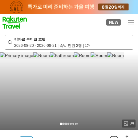
to
top
page
NEW
캄파르 부티크 호텔
2026-08-20
-
2026-08-21
|
숙박 인원 2명
|
1개
34