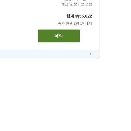
세금 및 봉사료 포함
합계
₩55,022
숙박 인원
2
명
1
박
1
개
예약