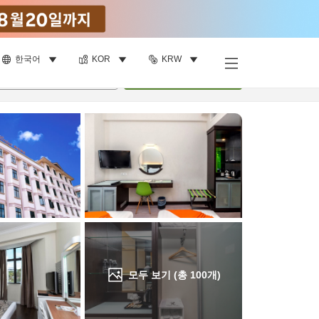
한국어
KOR
KRW
객실 보기
명
•
객실
1
개
검색
모두 보기 (총
100
개)