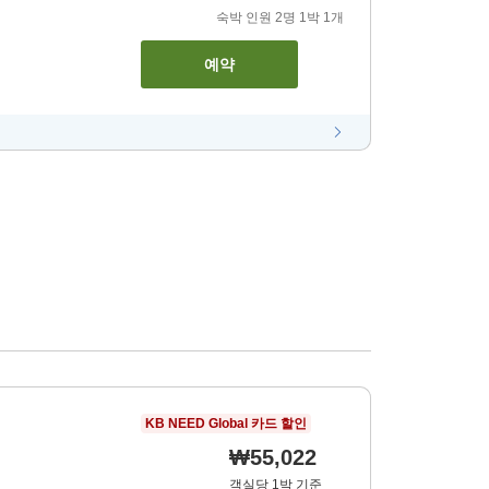
숙박 인원
2
명
1
박
1
개
예약
KB NEED Global 카드 할인
₩55,022
객실당 1박 기준