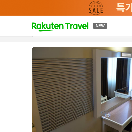
t
NEW
개요
객실 & 숙박 상품
이용 후기
편의 시설/서비스
o
p
P
a
g
e
_
s
e
a
r
c
h