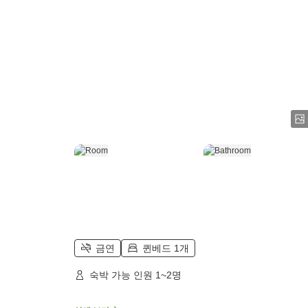
금연
퀸베드 1개
숙박 가능 인원 1~2명