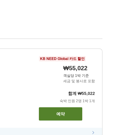
KB NEED Global 카드 할인
₩55,022
객실당 1박 기준
세금 및 봉사료 포함
합계
₩55,022
숙박 인원
2
명
1
박
1
개
예약