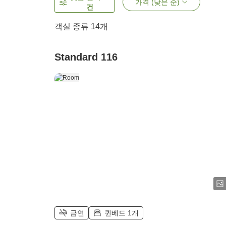
가격 (낮은 순)
건
객실 종류
14
개
Standard 116
금연
퀸베드 1개