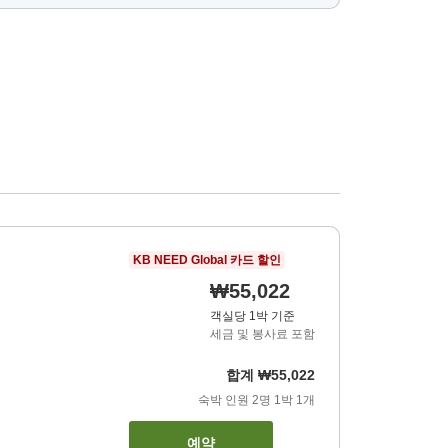
KB NEED Global 카드 할인
₩55,022
객실당 1박 기준
세금 및 봉사료 포함
합계
₩55,022
숙박 인원
2
명
1
박
1
개
예약