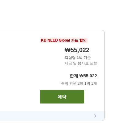
KB NEED Global 카드 할인
₩55,022
객실당 1박 기준
세금 및 봉사료 포함
합계
₩55,022
숙박 인원
2
명
1
박
1
개
예약