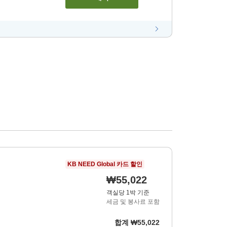
KB NEED Global 카드 할인
₩55,022
객실당 1박 기준
세금 및 봉사료 포함
합계
₩55,022