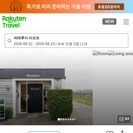
to
top
page
NEW
파레후아 리조트
2026-08-22
-
2026-08-23
|
숙박 인원 2명
|
1개
84