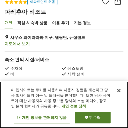
아파트먼트 호텔
파레후아 리조트
개요
객실 & 숙박 상품
이용 후기
기본 정보
사우스 와이라라파 지구, 웰링턴, 뉴질랜드
지도에서 보기
숙소 편의 시설/서비스
주차장
레스토랑
바
세탁 설비
홈
뉴질랜드
웰링턴
사우스 와이라라파 지구
이 웹사이트는 쿠키를 사용하여 사용자 경험을 개선하고 당
파레후아 리조트
사 웹사이트의 성능 및 트래픽을 분석합니다. 또한 당사 사이
트에 대한 사용자의 사용 정보를 당사의 소셜 미디어, 광고
및 분석 협력사와 공유합니다.
개인 정보 정책
내 개인 정보를 판매하지 않음
모두 수락
객실 보기