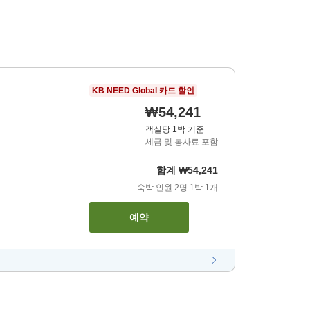
KB NEED Global 카드 할인
₩54,241
객실당 1박 기준
세금 및 봉사료 포함
합계
₩54,241
숙박 인원
2
명
1
박
1
개
예약