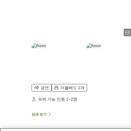
금연
더블베드 2개
숙박 가능 인원 1~2명
상세 보기