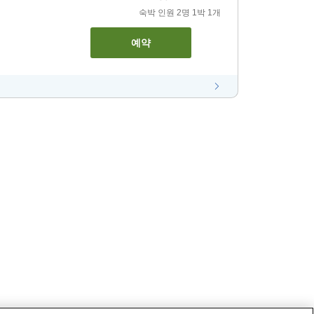
숙박 인원
2
명
1
박
1
개
예약