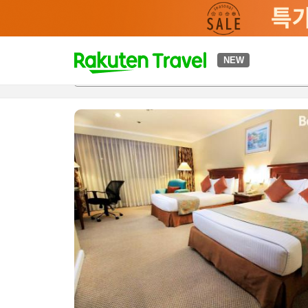
t
NEW
개요
객실 & 숙박 상품
이용 후기
편의 시설/서비스
o
p
P
a
g
e
_
s
e
a
r
c
h