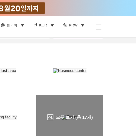
한국어
KOR
KRW
객실 보기
명
•
객실
1
개
검색
모두 보기 (총
17
개)