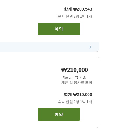
합계
₩209,543
숙박 인원
2
명
1
박
1
개
예약
₩210,000
객실당 1박 기준
세금 및 봉사료 포함
합계
₩210,000
숙박 인원
2
명
1
박
1
개
예약