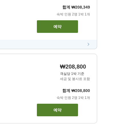
합계
₩208,349
숙박 인원
2
명
1
박
1
개
예약
₩208,800
객실당 1박 기준
세금 및 봉사료 포함
합계
₩208,800
숙박 인원
2
명
1
박
1
개
예약