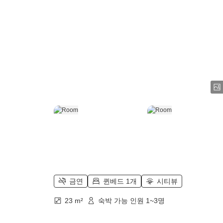
금연
퀸베드 1개
시티뷰
23 m²
숙박 가능 인원 1~3명