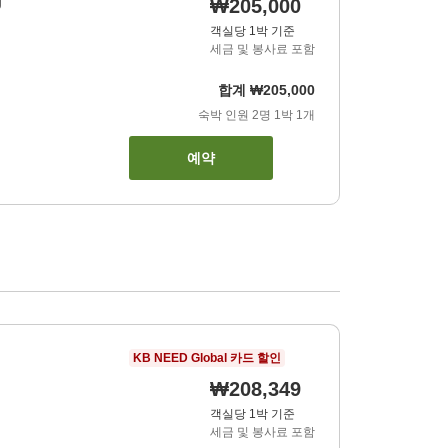
g
₩205,000
객실당 1박 기준
세금 및 봉사료 포함
합계
₩205,000
숙박 인원
2
명
1
박
1
개
예약
KB NEED Global 카드 할인
₩208,349
객실당 1박 기준
세금 및 봉사료 포함