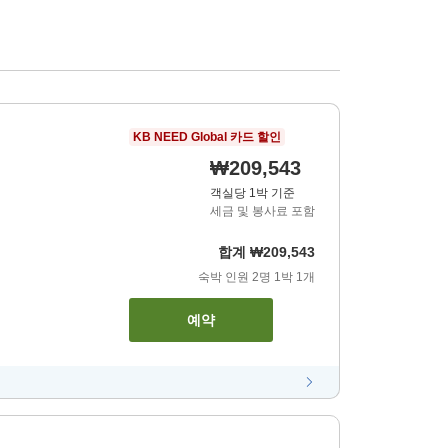
KB NEED Global 카드 할인
₩209,543
객실당 1박 기준
세금 및 봉사료 포함
합계
₩209,543
숙박 인원
2
명
1
박
1
개
예약