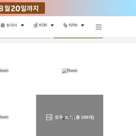
한국어
KOR
KRW
객실 보기
명
•
객실
1
개
검색
모두 보기 (총
100
개)