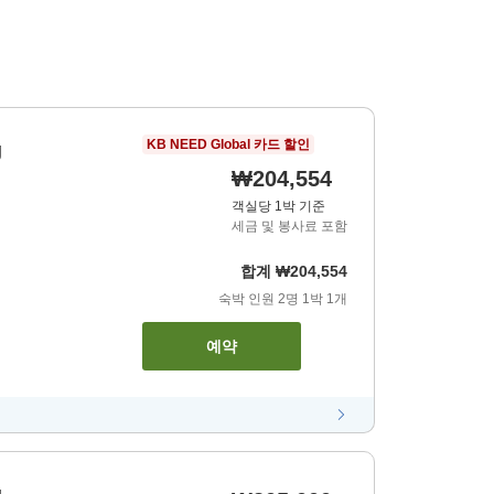
KB NEED Global 카드 할인
g
₩204,554
객실당 1박 기준
세금 및 봉사료 포함
합계
₩204,554
숙박 인원
2
명
1
박
1
개
예약