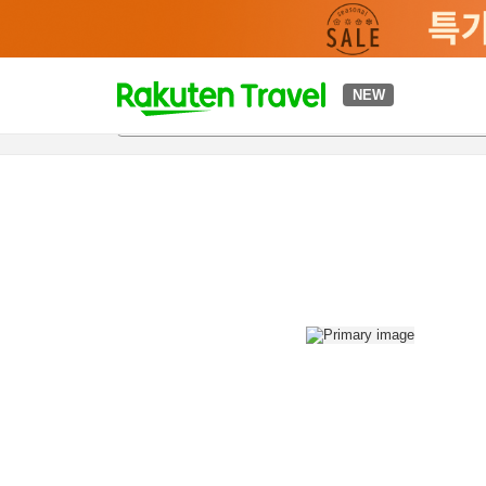
t
NEW
개요
객실 & 숙박 상품
이용 후기
편의 시설/서비스
o
p
P
a
g
e
_
s
e
a
r
c
h