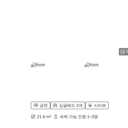
1
금연
싱글베드 2개
시티뷰
21.6 m²
숙박 가능 인원 1~3명