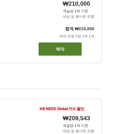
₩210,000
객실당 1박 기준
세금 및 봉사료 포함
합계
₩210,000
숙박 인원
2
명
1
박
1
개
예약
KB NEED Global 카드 할인
₩209,543
객실당 1박 기준
세금 및 봉사료 포함