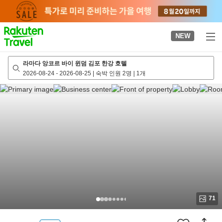
to
top
page
NEW
라마다 앙코르 바이 윈덤 김포 한강 호텔
2026-08-24
-
2026-08-25
|
숙박 인원 2명
|
1개
71