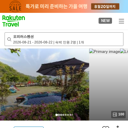
to
top
page
NEW
오피러스펜션
2026-08-21
-
2026-08-22
|
숙박 인원 2명
|
1개
100