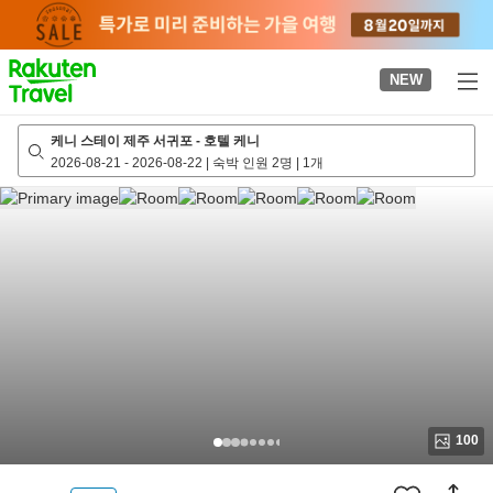
to
top
page
NEW
케니 스테이 제주 서귀포 - 호텔 케니
2026-08-21
-
2026-08-22
|
숙박 인원 2명
|
1개
100