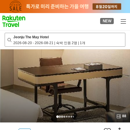
to
top
page
NEW
Jeonju The May Hotel
2026-08-20
-
2026-08-21
|
숙박 인원 2명
|
1개
88