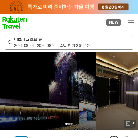
to
top
page
NEW
비즈니스 호텔 듀
2026-08-24
-
2026-08-25
|
숙박 인원 2명
|
1개
3