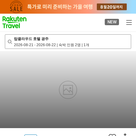
to
top
page
NEW
탑클라우드 호텔 광주
2026-08-21
-
2026-08-22
|
숙박 인원 2명
|
1개