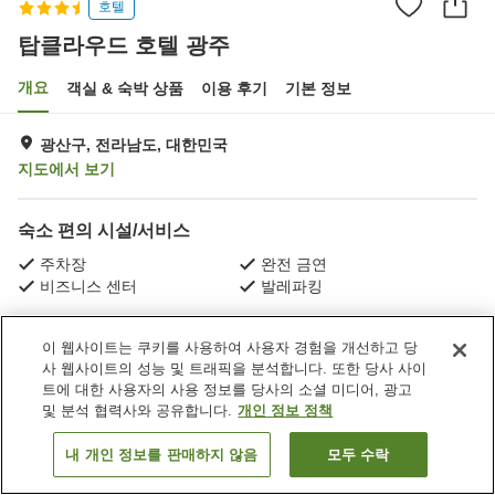
호텔
탑클라우드 호텔 광주
개요
객실 & 숙박 상품
이용 후기
기본 정보
광산구, 전라남도, 대한민국
지도에서 보기
숙소 편의 시설/서비스
주차장
완전 금연
비즈니스 센터
발레파킹
홈
대한민국
전라남도
광산구
탑클라우드 호텔 광주
이 웹사이트는 쿠키를 사용하여 사용자 경험을 개선하고 당
사 웹사이트의 성능 및 트래픽을 분석합니다. 또한 당사 사이
트에 대한 사용자의 사용 정보를 당사의 소셜 미디어, 광고
및 분석 협력사와 공유합니다.
개인 정보 정책
내 개인 정보를 판매하지 않음
모두 수락
객실 보기