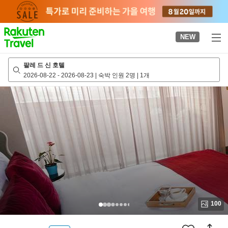
to
top
page
NEW
팔레 드 신 호텔
2026-08-22
-
2026-08-23
|
숙박 인원 2명
|
1개
100