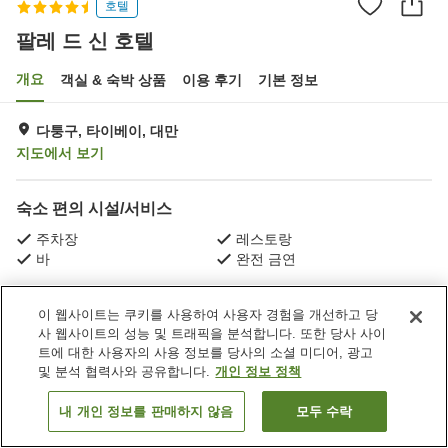
호텔
팔레 드 신 호텔
개요
객실 & 숙박 상품
이용 후기
기본 정보
다퉁구, 타이베이, 대만
지도에서 보기
숙소 편의 시설/서비스
주차장
레스토랑
바
완전 금연
홈
대만
타이베이
다퉁구
Jianming Village
이 웹사이트는 쿠키를 사용하여 사용자 경험을 개선하고 당
팔레 드 신 호텔
사 웹사이트의 성능 및 트래픽을 분석합니다. 또한 당사 사이
트에 대한 사용자의 사용 정보를 당사의 소셜 미디어, 광고
및 분석 협력사와 공유합니다.
개인 정보 정책
내 개인 정보를 판매하지 않음
모두 수락
객실 보기