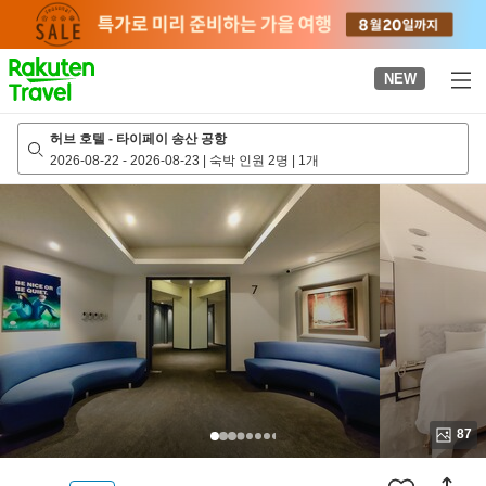
to
top
page
NEW
허브 호텔 - 타이페이 송산 공항
2026-08-22
-
2026-08-23
|
숙박 인원 2명
|
1개
87