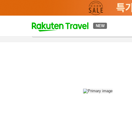
t
NEW
개요
객실 & 숙박 상품
이용 후기
편의 시설/서비스
o
p
P
a
g
e
_
s
e
a
r
c
h