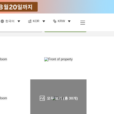
한국어
KOR
KRW
객실 보기
명
•
객실
1
개
검색
모두 보기 (총
30
개)