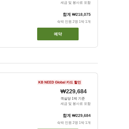
세금 및 봉사료 포함
합계
₩218,075
숙박 인원
2
명
1
박
1
개
예약
KB NEED Global 카드 할인
₩229,684
객실당 1박 기준
세금 및 봉사료 포함
합계
₩229,684
숙박 인원
2
명
1
박
1
개