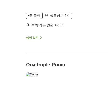
금연
싱글베드 2개
숙박 가능 인원 1~3명
상세 보기
Quadruple Room