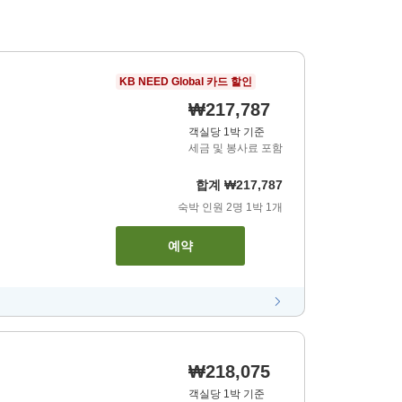
KB NEED Global 카드 할인
₩217,787
객실당 1박 기준
세금 및 봉사료 포함
합계
₩217,787
숙박 인원
2
명
1
박
1
개
예약
₩218,075
객실당 1박 기준