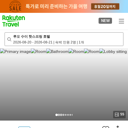
to
top
page
NEW
루오 수이 핫스프링 호텔
2026-08-20
-
2026-08-21
|
숙박 인원 2명
|
1개
55