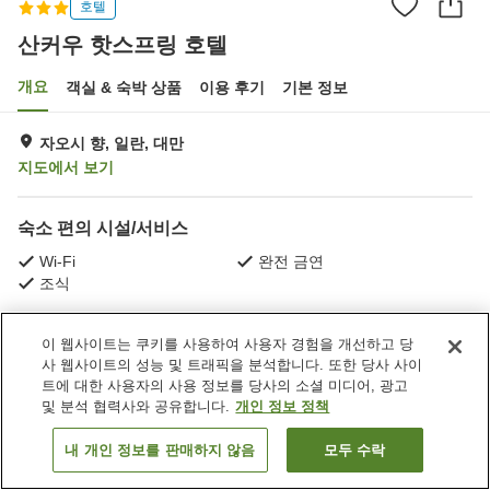
호텔
산커우 핫스프링 호텔
개요
객실 & 숙박 상품
이용 후기
기본 정보
자오시 향, 일란, 대만
지도에서 보기
숙소 편의 시설/서비스
Wi-Fi
완전 금연
조식
홈
대만
일란
자오시 향
산커우 핫스프링 호텔
이 웹사이트는 쿠키를 사용하여 사용자 경험을 개선하고 당
사 웹사이트의 성능 및 트래픽을 분석합니다. 또한 당사 사이
트에 대한 사용자의 사용 정보를 당사의 소셜 미디어, 광고
및 분석 협력사와 공유합니다.
개인 정보 정책
내 개인 정보를 판매하지 않음
모두 수락
객실 보기