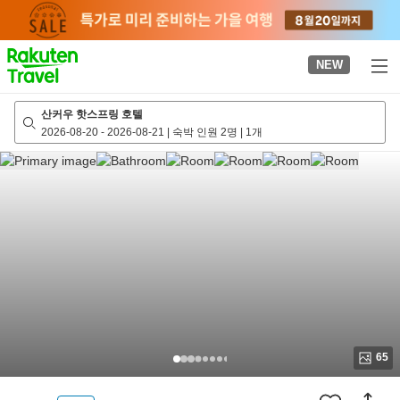
to
top
page
NEW
산커우 핫스프링 호텔
2026-08-20
-
2026-08-21
|
숙박 인원 2명
|
1개
65