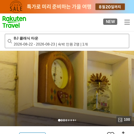
to
top
page
NEW
BJ 클래식 타운
2026-08-22
-
2026-08-23
|
숙박 인원 2명
|
1개
100