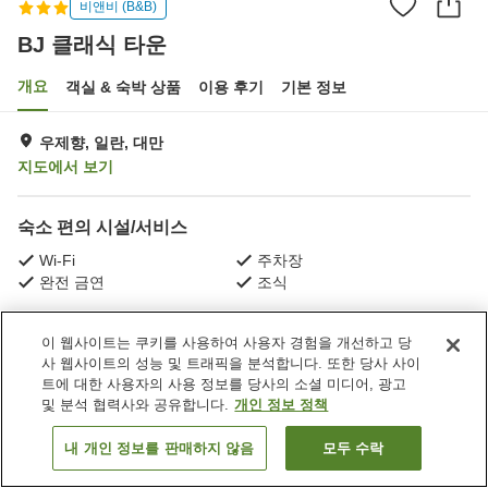
비앤비 (B&B)
BJ 클래식 타운
개요
객실 & 숙박 상품
이용 후기
기본 정보
우제향, 일란, 대만
지도에서 보기
숙소 편의 시설/서비스
Wi-Fi
주차장
완전 금연
조식
홈
대만
일란
우제향
BJ 클래식 타운
이 웹사이트는 쿠키를 사용하여 사용자 경험을 개선하고 당
사 웹사이트의 성능 및 트래픽을 분석합니다. 또한 당사 사이
트에 대한 사용자의 사용 정보를 당사의 소셜 미디어, 광고
및 분석 협력사와 공유합니다.
개인 정보 정책
내 개인 정보를 판매하지 않음
모두 수락
객실 보기