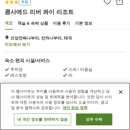
호텔
콤사에드 리버 콰이 리조트
개요
객실 & 숙박 상품
이용 후기
기본 정보
므앙깐짜나부리, 칸차나부리, 태국
지도에서 보기
숙소 편의 시설/서비스
주차장
스파 / 미용실
레스토랑
바
홈
태국
칸차나부리
므앙깐짜나부리
이 웹사이트는 쿠키를 사용하여 사용자 경험을 개선하고 당
콤사에드 리버 콰이 리조트
사 웹사이트의 성능 및 트래픽을 분석합니다. 또한 당사 사이
트에 대한 사용자의 사용 정보를 당사의 소셜 미디어, 광고
및 분석 협력사와 공유합니다.
개인 정보 정책
내 개인 정보를 판매하지 않음
모두 수락
객실 보기