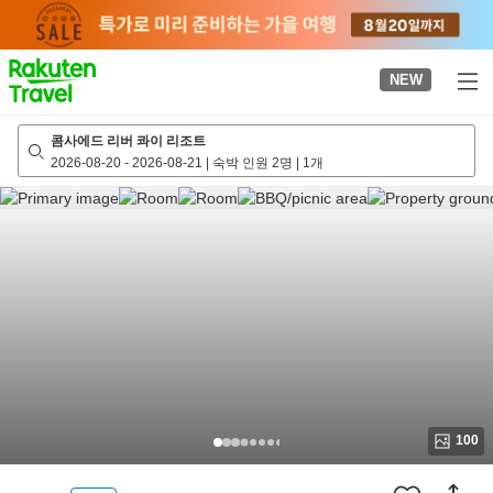
to
top
page
NEW
콤사에드 리버 콰이 리조트
2026-08-20
-
2026-08-21
|
숙박 인원 2명
|
1개
100