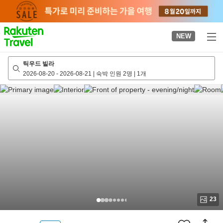
to
top
page
NEW
틱우드 빌라
2026-08-20
-
2026-08-21
|
숙박 인원 2명
|
1개
23