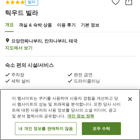
빌라
틱우드 빌라
개요
객실 & 숙박 상품
이용 후기
기본 정보
므앙깐짜나부리, 칸차나부리, 태국
지도에서 보기
숙소 편의 시설/서비스
주차장
완전 금연
세탁 설비
드라이클리닝
홈
태국
칸차나부리
므앙깐짜나부리
틱우드 빌라
이 웹사이트는 쿠키를 사용하여 사용자 경험을 개선하고 당
사 웹사이트의 성능 및 트래픽을 분석합니다. 또한 당사 사이
트에 대한 사용자의 사용 정보를 당사의 소셜 미디어, 광고
및 분석 협력사와 공유합니다.
개인 정보 정책
내 개인 정보를 판매하지 않음
모두 수락
객실 보기