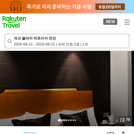
to
top
page
NEW
파크 플라자 빅토리아 런던
2026-08-21
-
2026-08-22
|
숙박 인원 2명
|
1개
78