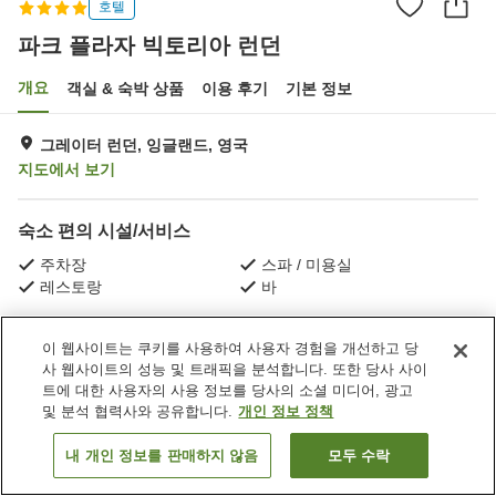
호텔
파크 플라자 빅토리아 런던
개요
객실 & 숙박 상품
이용 후기
기본 정보
그레이터 런던, 잉글랜드, 영국
지도에서 보기
숙소 편의 시설/서비스
주차장
스파 / 미용실
레스토랑
바
홈
영국
잉글랜드
그레이터 런던
파크 플라자 빅토리아 런던
이 웹사이트는 쿠키를 사용하여 사용자 경험을 개선하고 당
사 웹사이트의 성능 및 트래픽을 분석합니다. 또한 당사 사이
트에 대한 사용자의 사용 정보를 당사의 소셜 미디어, 광고
및 분석 협력사와 공유합니다.
개인 정보 정책
내 개인 정보를 판매하지 않음
모두 수락
객실 보기