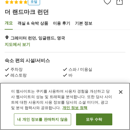
호텔
더 랜드마크 런던
개요
객실 & 숙박 상품
이용 후기
기본 정보
그레이터 런던, 잉글랜드, 영국
지도에서 보기
숙소 편의 시설/서비스
주차장
스파 / 미용실
레스토랑
바
홈
영국
잉글랜드
그레이터 런던
더 랜드마크 런던
이 웹사이트는 쿠키를 사용하여 사용자 경험을 개선하고 당
사 웹사이트의 성능 및 트래픽을 분석합니다. 또한 당사 사이
트에 대한 사용자의 사용 정보를 당사의 소셜 미디어, 광고
및 분석 협력사와 공유합니다.
개인 정보 정책
내 개인 정보를 판매하지 않음
모두 수락
객실 보기