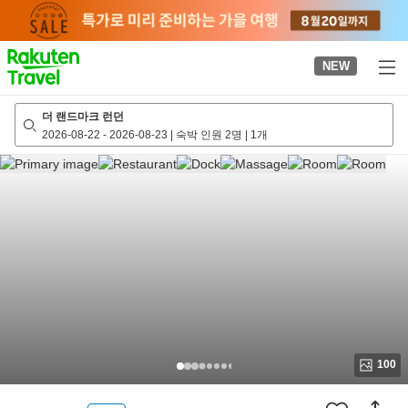
to
top
page
NEW
더 랜드마크 런던
2026-08-22
-
2026-08-23
|
숙박 인원 2명
|
1개
100