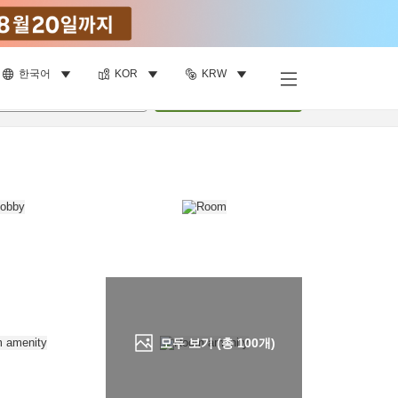
한국어
KOR
KRW
객실 보기
명
•
객실
1
개
검색
모두 보기 (총
100
개)