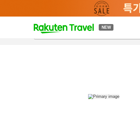
t
NEW
개요
객실 & 숙박 상품
이용 후기
편의 시설/서비스
o
p
P
a
g
e
_
s
e
a
r
c
h